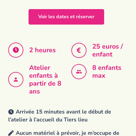
Voir les dates et réserver
25 euros /
2 heures
enfant
Atelier
8 enfants
people
enfants à
max
person
partir de 8
ans
Arrivée 15 minutes avant le début de
l’atelier à l’accueil du Tiers lieu
Aucun matériel à prévoir, je m’occupe de