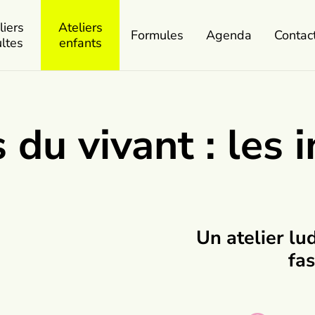
liers
Ateliers
Formules
Agenda
Contac
ltes
enfants
du vivant : les 
Un atelier lu
fas